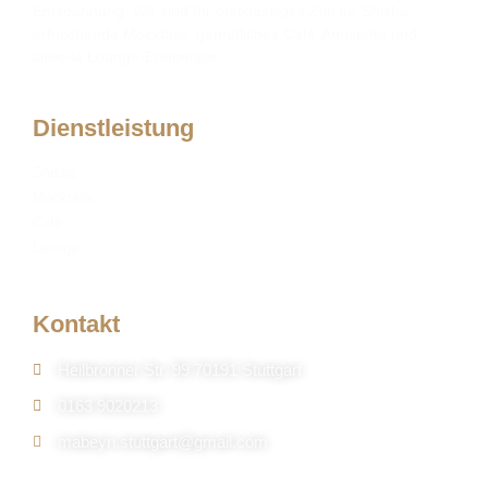
Entspannung. Wir sind Ihr erstklassiges Ziel für Shisha,
erfrischende Mocktails, gemütliches Café-Ambiente und
stilvolle Lounge-Erlebnisse.
Dienstleistung
Shisha
Mocktails
Café
Lounge
Kontakt
Heilbronner Str. 99 70191 Stuttgart
0163 9020213
mabeyn.stuttgart@gmail.com