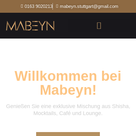
0163 9020213
mabeyn.stuttgart@gmail.com
Willkommen bei
Mabeyn!
Genießen Sie eine exklusive Mischung aus Shisha,
Mocktails, Café und Lounge.